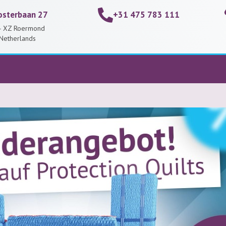
osterbaan 27
+31 475 783 111
 XZ Roermond
Netherlands