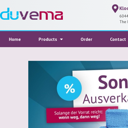
Klo
6044
The 
Home
Products
Order
Contact