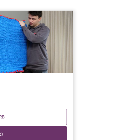
RB
FO